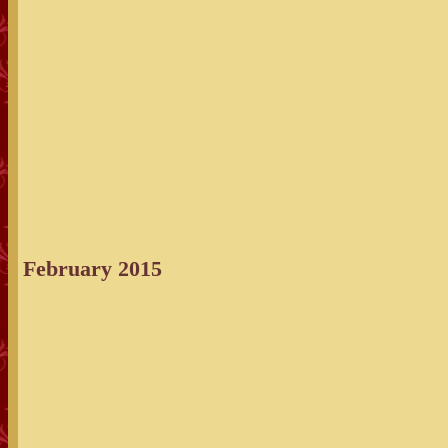
February 2015