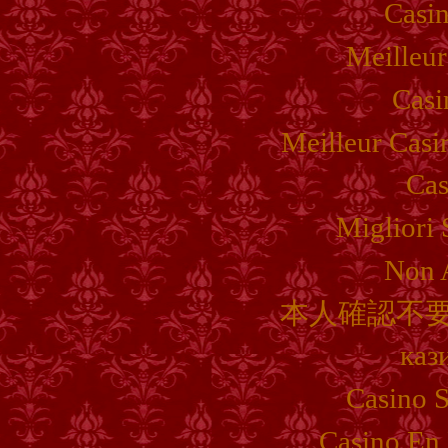
Casi
Meilleur
Casi
Meilleur Casi
Cas
Migliori 
Non 
本人確認不要
каз
Casino S
Casino En 