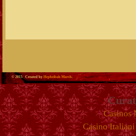
© 2015 Created by
Hephzibah Marsh
.
Curat
Casinos
Casino Italian