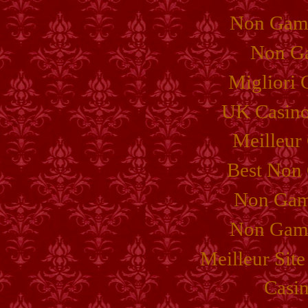
Non Gams
Non Ga
Migliori
UK Casino
Meilleur
Best Non
Non Gam
Non Gams
Meilleur Sit
Casi