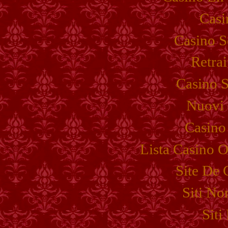
Casi
Casino 
Retrai
Casino 
Nuovi 
Casino
Lista Casino 
Site De 
Siti N
Sit