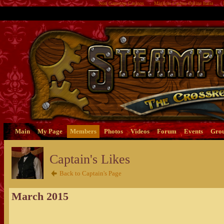
Non Gamstop Casinos
Migliori Casino Online Italia
Main
My Page
Members
Photos
Videos
Forum
Events
Gro
Captain's Likes
Back to Captain's Page
March 2015