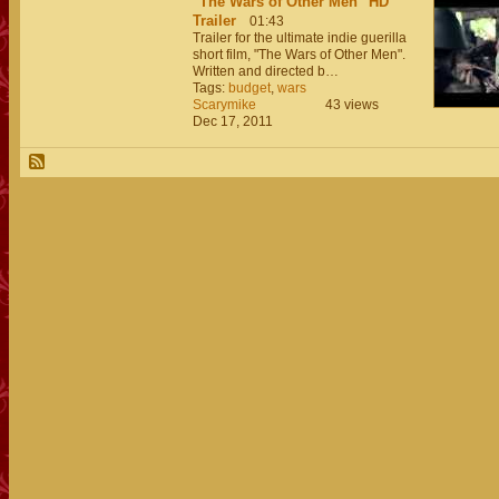
"The Wars of Other Men" HD
Trailer
01:43
Trailer for the ultimate indie guerilla
short film, "The Wars of Other Men".
Written and directed b…
Tags:
budget
,
wars
Scarymike
43 views
Dec 17, 2011