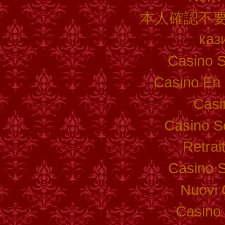
本人確認不要
каз
Casino S
Casino En 
Casi
Casino S
Retrai
Casino S
Nuovi 
Casino 