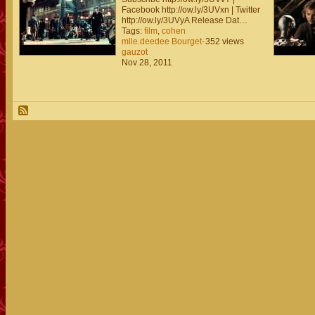
Facebook http://ow.ly/3UVxn | Twitter
http://ow.ly/3UVyA Release Dat…
Tags:
film
,
cohen
mlle.deedee Bourget-
352 views
gauzot
Nov 28, 2011