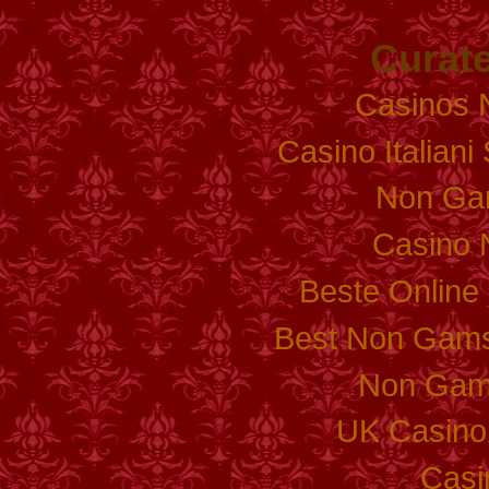
Curate
Casinos 
Casino Italian
Non Ga
Casino 
Beste Online
Best Non Gams
Non Gam
UK Casino
Casi