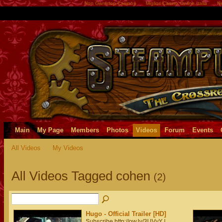
Non Gamstop Casinos
Migliori Casino Online Italia
Ne
Main
My Page
Members
Photos
Videos
Forum
Events
All Videos
My Videos
All Videos Tagged cohen
(2)
Hugo - Official Trailer [HD]
Subscribe http://ow.ly/3UVvY |