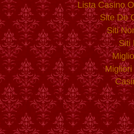
Lista Casino 
Site De 
Siti N
Sit
Migli
Miglior
Casi