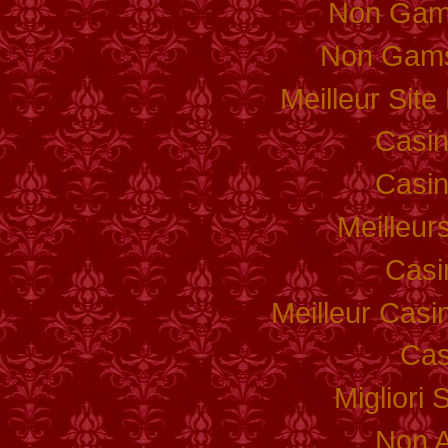
Non Gam
Non Gams
Meilleur Sit
Casi
Casi
Meilleur
Casi
Meilleur Casi
Cas
Migliori 
Non 